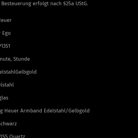
 Besteuerung erfolgt nach §25a UStG.
Heuer
r Ego
1351
nute, Stunde
lstahlGelbgold
lstahl
glas
g Heuer Armband Edelstahl/Gelbgold
chwarz
ISS Quartz