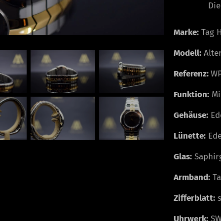
Die
Marke:
Tag 
Modell:
Alte
Referenz:
WP
Funktion:
Mi
Gehäuse:
Ede
Lünette:
Ede
Glas:
Saphir
Armband:
Ta
Zifferblatt:
s
Uhrwerk:
SW