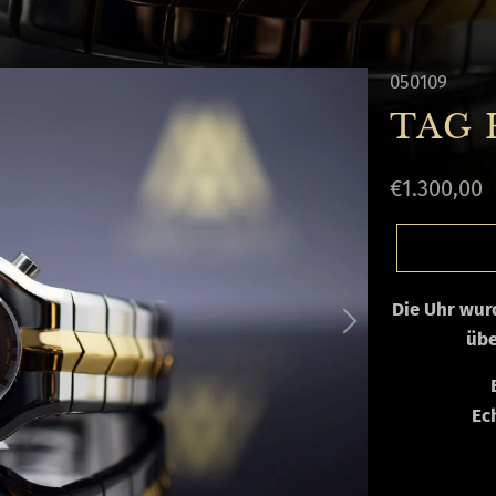
050109
TAG 
€1.300,00
Die Uhr wu
übe
Ec