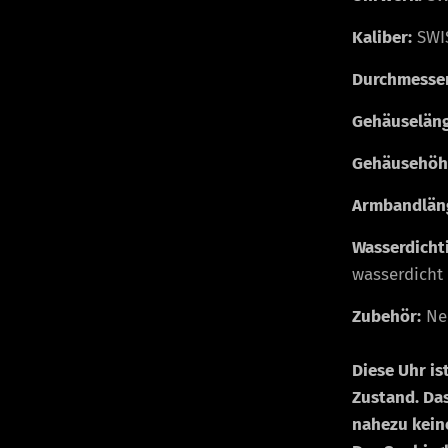
Kaliber:
SWIS
Durchmesser
Gehäuseläng
Gehäusehöhe
Armbandläng
Wasserdichti
wasserdicht 
Zubehör:
Neu
Diese Uhr is
Zustand. Da
nahezu keine