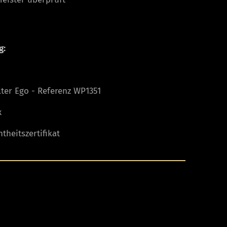
g:
ter Ego - Referenz WP1351
x
theitszertifikat